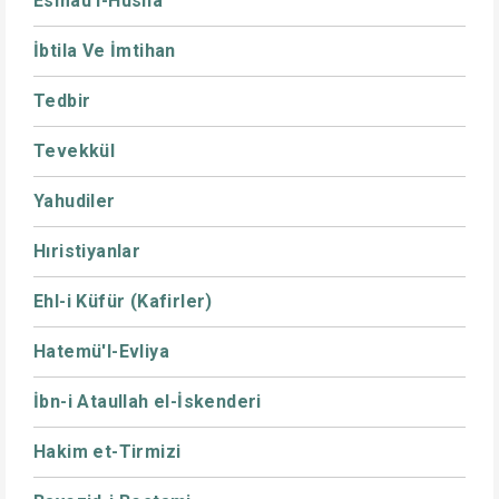
Esmaü'l-Hüsna
İbtila Ve İmtihan
Tedbir
Tevekkül
Yahudiler
Hıristiyanlar
Ehl-i Küfür (Kafirler)
Hatemü'l-Evliya
İbn-i Ataullah el-İskenderi
Hakim et-Tirmizi