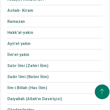
Ashab- Kiram
Ramazan
Hakk'al-yakin
Ayn'el-yakin
İlm'el-yakin
Satır İlmi (Zahiri İlim)
Sadır İlmi (Batıni İlim)
İlm-i Billah (Has İlim)
Daiyallah (Allah'ın Davetçisi)
Gönderilenler