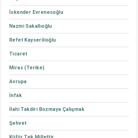
İskender Evrenesoğlu
Nazmi Sakallıoğlu
Refet Kayserilioğlu
Ticaret
Miras (Terike)
Avrupa
İnfak
İlahi Takdiri Bozmaya Çalışmak
Şehvet
Küfür Tek Millettir