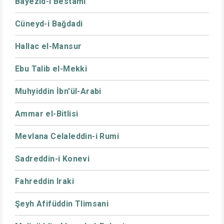
Bayezid-i Bestami
Cüneyd-i Bağdadi
Hallac el-Mansur
Ebu Talib el-Mekki
Muhyiddin İbn'ül-Arabi
Ammar el-Bitlisi
Mevlana Celaleddin-i Rumi
Sadreddin-i Konevi
Fahreddin Iraki
Şeyh Afifüddin Tlimsani