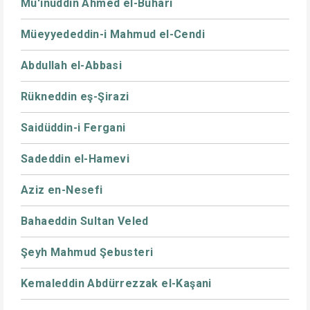
Mu'inüddin Ahmed el-Buhari
Müeyyededdin-i Mahmud el-Cendi
Abdullah el-Abbasi
Rükneddin eş-Şirazi
Saidüddin-i Fergani
Sadeddin el-Hamevi
Aziz en-Nesefi
Bahaeddin Sultan Veled
Şeyh Mahmud Şebusteri
Kemaleddin Abdürrezzak el-Kaşani