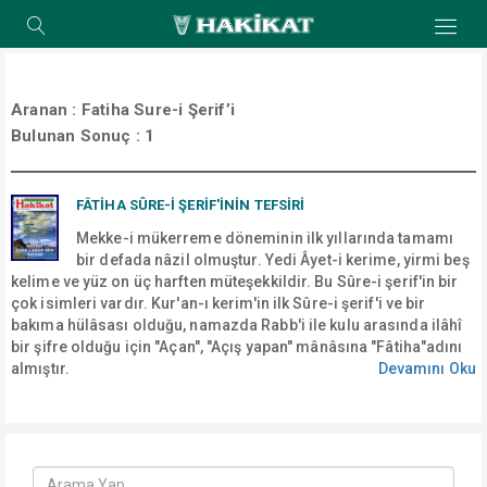
Aranan :
Fatiha Sure-i Şerif’i
Bulunan Sonuç :
1
FÂTİHA SÛRE-İ ŞERİF'İNİN TEFSİRİ
Mekke-i mükerreme döneminin ilk yıllarında tamamı
bir defada nâzil olmuştur. Yedi Âyet-i kerime, yirmi beş
kelime ve yüz on üç harften müteşekkildir. Bu Sûre-i şerif'in bir
çok isimleri vardır. Kur'an-ı kerim'in ilk Sûre-i şerif'i ve bir
bakıma hülâsası olduğu, namazda Rabb'i ile kulu arasında ilâhî
bir şifre olduğu için "Açan", "Açış yapan" mânâsına "Fâtiha"adını
almıştır.
Devamını Oku