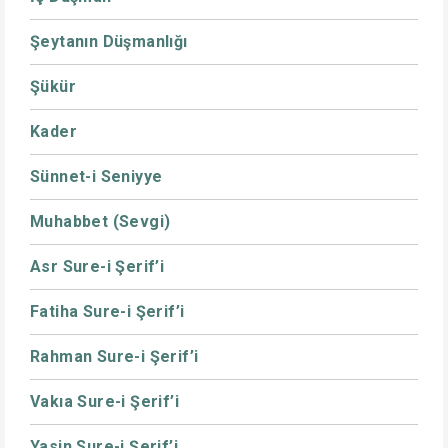
Şeytanın Düşmanlığı
Şükür
Kader
Sünnet-i Seniyye
Muhabbet (Sevgi)
Asr Sure-i Şerif’i
Fatiha Sure-i Şerif’i
Rahman Sure-i Şerif’i
Vakıa Sure-i Şerif’i
Yasin Sure-i Şerif’i