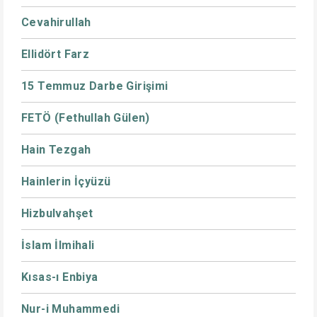
Cevahirullah
Ellidört Farz
15 Temmuz Darbe Girişimi
FETÖ (Fethullah Gülen)
Hain Tezgah
Hainlerin İçyüzü
Hizbulvahşet
İslam İlmihali
Kısas-ı Enbiya
Nur-i Muhammedi