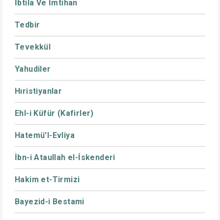
İbtila Ve İmtihan
Tedbir
Tevekkül
Yahudiler
Hıristiyanlar
Ehl-i Küfür (Kafirler)
Hatemü'l-Evliya
İbn-i Ataullah el-İskenderi
Hakim et-Tirmizi
Bayezid-i Bestami