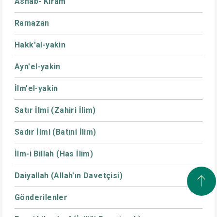
Ashab- Kiram
Ramazan
Hakk'al-yakin
Ayn'el-yakin
İlm'el-yakin
Satır İlmi (Zahiri İlim)
Sadır İlmi (Batıni İlim)
İlm-i Billah (Has İlim)
Daiyallah (Allah'ın Davetçisi)
Gönderilenler