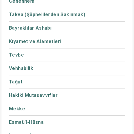
Cehennem
Takva (Şüphelilerden Sakınmak)
Bayraklılar Ashabı
Kıyamet ve Alametleri
Tevbe
Vehhabilik
Tağut
Hakiki Mutasavvıflar
Mekke
Esmaü'l-Hüsna