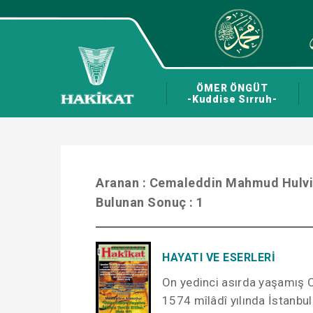
ÖMER ÖNGÜT
-Kuddise Sırruh-
Aranan :
Cemaleddin Mahmud Hulvi
Bulunan Sonuç :
1
HAYATI VE ESERLERİ
On yedinci asırda yaşamış 
1574 mîlâdî yılında İstanbu