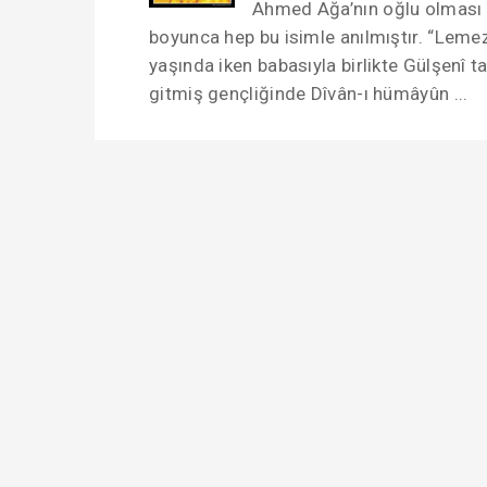
Ahmed Ağa’nın oğlu olması ne
boyunca hep bu isimle anılmıştır. “Lemezâ
yaşında iken babasıyla birlikte Gülşenî t
gitmiş gençliğinde Dîvân-ı hümâyûn ...