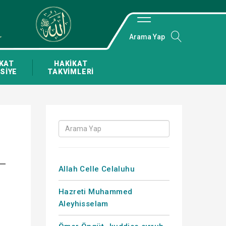
Arama Yap
KAT
HAKİKAT
SİYE
TAKVİMLERİ
Allah Celle Celaluhu
Hazreti Muhammed
Aleyhisselam