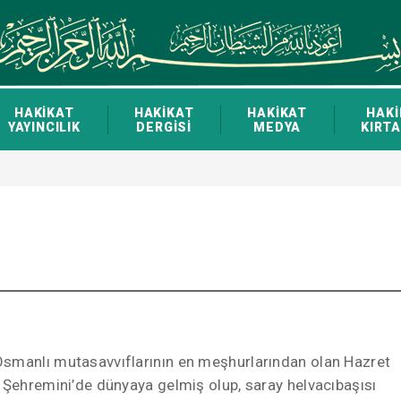
HAKİKAT
HAKİKAT
HAKİKAT
HAKİ
YAYINCILIK
DERGİSİ
MEDYA
KIRTA
Osmanlı mutasavvıflarının en meşhurlarından olan Hazret
l Şehremini’de dünyaya gelmiş olup, saray helvacıbaşısı