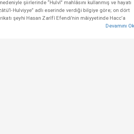
deniyle şiirlerinde “Hulvî” mahlâsını kullanmış ve hayatı
tü’l-Hulviyye” adlı eserinde verdiği bilgiye göre; on dört
arikatı şeyhi Hasan Zarîfî Efendi’nin mâiyyetinde Hacc’a
Devamını O