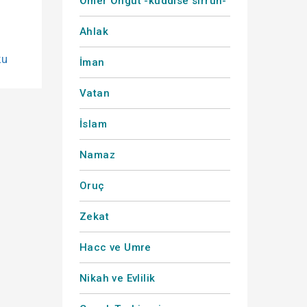
Ömer Öngüt -kuddise sırruh-
Ahlak
ku
İman
Vatan
İslam
Namaz
Oruç
Zekat
Hacc ve Umre
Nikah ve Evlilik