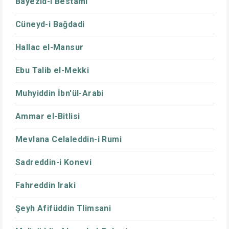
Bayezid-i Bestami
Cüneyd-i Bağdadi
Hallac el-Mansur
Ebu Talib el-Mekki
Muhyiddin İbn'ül-Arabi
Ammar el-Bitlisi
Mevlana Celaleddin-i Rumi
Sadreddin-i Konevi
Fahreddin Iraki
Şeyh Afifüddin Tlimsani