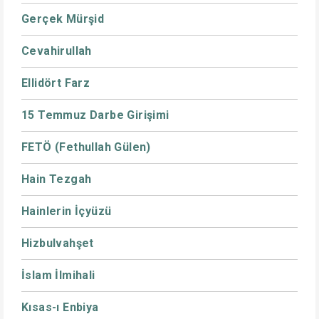
Gerçek Mürşid
Cevahirullah
Ellidört Farz
15 Temmuz Darbe Girişimi
FETÖ (Fethullah Gülen)
Hain Tezgah
Hainlerin İçyüzü
Hizbulvahşet
İslam İlmihali
Kısas-ı Enbiya