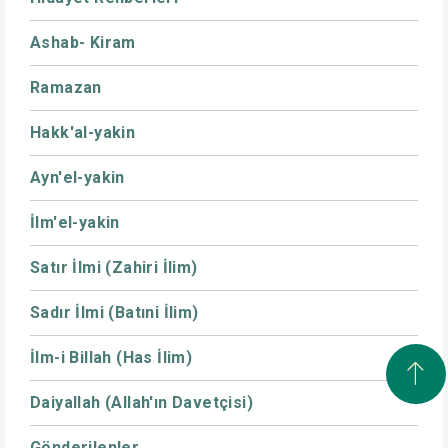
Ashab- Kiram
Ramazan
Hakk'al-yakin
Ayn'el-yakin
İlm'el-yakin
Satır İlmi (Zahiri İlim)
Sadır İlmi (Batıni İlim)
İlm-i Billah (Has İlim)
Daiyallah (Allah'ın Davetçisi)
Gönderilenler