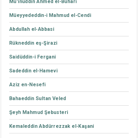
Mu'inüddin Ahmed el-Buhari
Müeyyededdin-i Mahmud el-Cendi
Abdullah el-Abbasi
Rükneddin eş-Şirazi
Saidüddin-i Fergani
Sadeddin el-Hamevi
Aziz en-Nesefi
Bahaeddin Sultan Veled
Şeyh Mahmud Şebusteri
Kemaleddin Abdürrezzak el-Kaşani