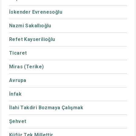
İskender Evrenesoğlu
Nazmi Sakallıoğlu
Refet Kayserilioğlu
Ticaret
Miras (Terike)
Avrupa
İnfak
İlahi Takdiri Bozmaya Çalışmak
Şehvet
Küfür Tek Millettir