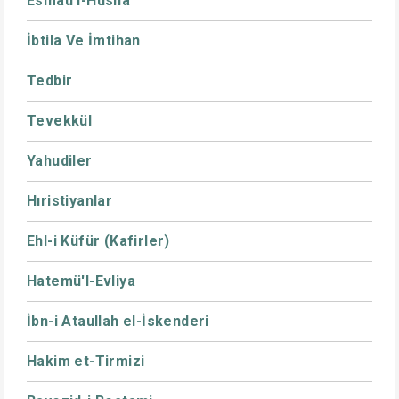
Esmaü'l-Hüsna
İbtila Ve İmtihan
Tedbir
Tevekkül
Yahudiler
Hıristiyanlar
Ehl-i Küfür (Kafirler)
Hatemü'l-Evliya
İbn-i Ataullah el-İskenderi
Hakim et-Tirmizi