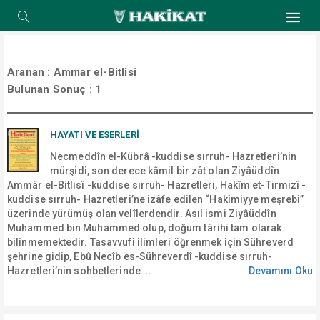
Aranan :
Ammar el-Bitlisi
Bulunan Sonuç :
1
HAYATI VE ESERLERİ
Necmeddîn el-Kübrâ -kuddise sırruh- Hazretleri’nin
mürşidi, son derece kâmil bir zât olan Ziyâüddîn
Ammâr el-Bitlisî -kuddise sırruh- Hazretleri, Hakîm et-Tirmizî -
kuddise sırruh- Hazretleri’ne izâfe edilen “Hakîmiyye meşrebi”
üzerinde yürümüş olan velîlerdendir. Asıl ismi Ziyâüddîn
Muhammed bin Muhammed olup, doğum târihi tam olarak
bilinmemektedir. Tasavvufî ilimleri öğrenmek için Sühreverd
şehrine gidip, Ebû Necîb es-Sühreverdî -kuddise sırruh-
Hazretleri’nin sohbetlerinde ...
Devamını Oku