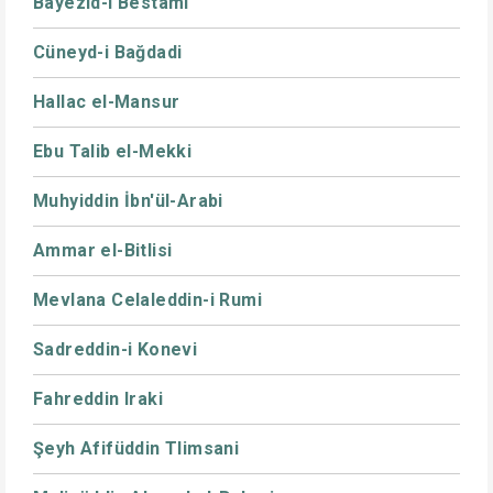
Bayezid-i Bestami
Cüneyd-i Bağdadi
Hallac el-Mansur
Ebu Talib el-Mekki
Muhyiddin İbn'ül-Arabi
Ammar el-Bitlisi
Mevlana Celaleddin-i Rumi
Sadreddin-i Konevi
Fahreddin Iraki
Şeyh Afifüddin Tlimsani