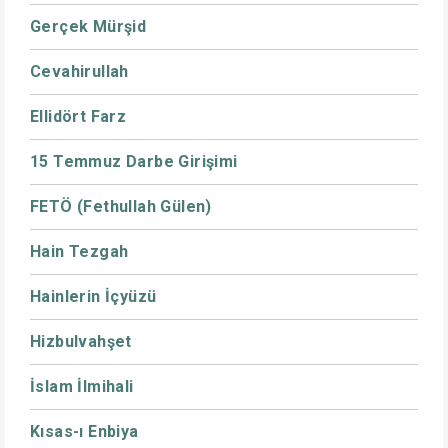
Gerçek Mürşid
Cevahirullah
Ellidört Farz
15 Temmuz Darbe Girişimi
FETÖ (Fethullah Gülen)
Hain Tezgah
Hainlerin İçyüzü
Hizbulvahşet
İslam İlmihali
Kısas-ı Enbiya