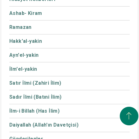
Ashab- Kiram
Ramazan
Hakk'al-yakin
Ayn'el-yakin
İlm'el-yakin
Satır İlmi (Zahiri İlim)
Sadır İlmi (Batıni İlim)
İlm-i Billah (Has İlim)
Daiyallah (Allah'ın Davetçisi)
Gönderilenler