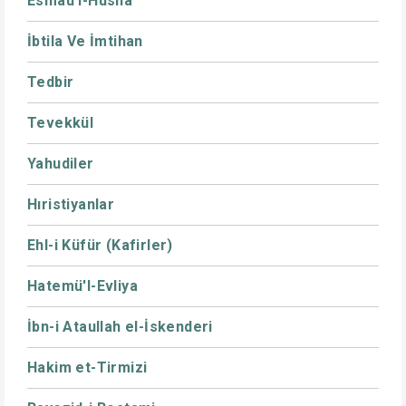
Esmaü'l-Hüsna
İbtila Ve İmtihan
Tedbir
Tevekkül
Yahudiler
Hıristiyanlar
Ehl-i Küfür (Kafirler)
Hatemü'l-Evliya
İbn-i Ataullah el-İskenderi
Hakim et-Tirmizi