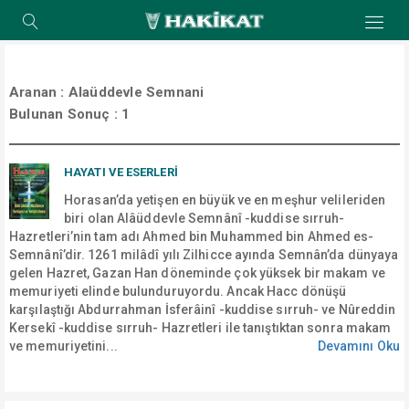
Aranan :
Alaüddevle Semnani
Bulunan Sonuç :
1
HAYATI VE ESERLERİ
Horasan’da yetişen en büyük ve en meşhur velileriden
biri olan Alâüddevle Semnânî -kuddise sırruh-
Hazretleri’nin tam adı Ahmed bin Muhammed bin Ahmed es-
Semnânî’dir. 1261 milâdî yılı Zilhicce ayında Semnân’da dünyaya
gelen Hazret, Gazan Han döneminde çok yüksek bir makam ve
memuriyeti elinde bulunduruyordu. Ancak Hacc dönüşü
karşılaştığı Abdurrahman İsferâinî -kuddise sırruh- ve Nûreddin
Kersekî -kuddise sırruh- Hazretleri ile tanıştıktan sonra makam
ve memuriyetini...
Devamını Oku