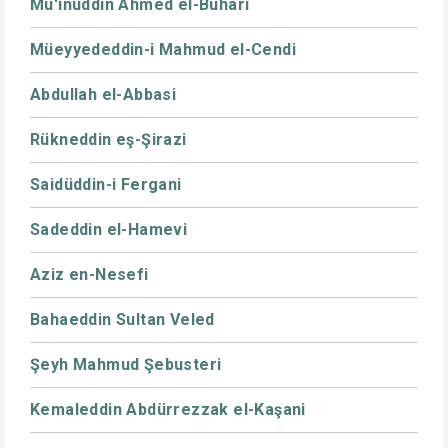
Mu'inüddin Ahmed el-Buhari
Müeyyededdin-i Mahmud el-Cendi
Abdullah el-Abbasi
Rükneddin eş-Şirazi
Saidüddin-i Fergani
Sadeddin el-Hamevi
Aziz en-Nesefi
Bahaeddin Sultan Veled
Şeyh Mahmud Şebusteri
Kemaleddin Abdürrezzak el-Kaşani