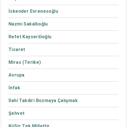
İskender Evrenesoğlu
Nazmi Sakallıoğlu
Refet Kayserilioğlu
Ticaret
Miras (Terike)
Avrupa
İnfak
İlahi Takdiri Bozmaya Çalışmak
Şehvet
Küfür Tek Millettir