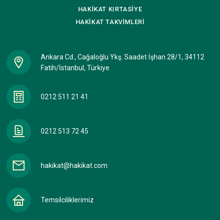
HAKİKAT
KIRTASİYE
HAKİKAT
TAKVİMLERİ
Ankara Cd., Cağaloğlu Ykş. Saadet İşhan 28/1, 34112
Fatih/İstanbul, Türkiye
0212 511 21 41
0212 513 72 45
hakikat@hakikat.com
Temsilciliklerimiz