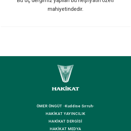
Bu üç dergimiz yapılan bu neşriyatın özeti
mahiyetindedir.
ÖMER ÖNGÜT
-Kuddise Sırruh-
HAKİKAT
YAYINCILIK
HAKİKAT
DERGİSİ
HAKİKAT
MEDYA